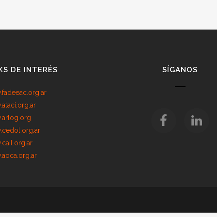
KS DE INTERÉS
SÍGANOS
fadeeac.org.ar
ataci.org.ar
arlog.org
cedol.org.ar
cail.org.ar
aoca.org.ar