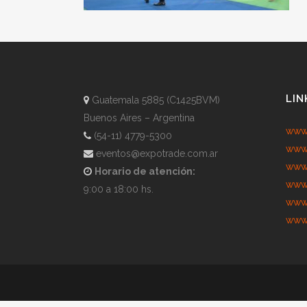
LIN
Guatemala 5885 (C1425BVM)
Buenos Aires – Argentina
www.
(54-11) 4779-5300
www.
eventos@expotrade.com.ar
www.
Horario de atención:
www.
9:00 a 18:00 hs.
www.
www.