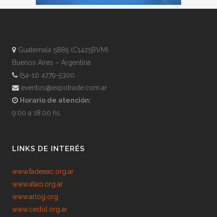
Guatemala 5885 (C1425BVM)
Buenos Aires – Argentina
(54-11) 4779-5300
eventos@expotrade.com.ar
Horario de atención:
9:00 a 18:00 hs.
LINKS DE INTERÉS
www.fadeeac.org.ar
www.ataci.org.ar
www.arlog.org
www.cedol.org.ar