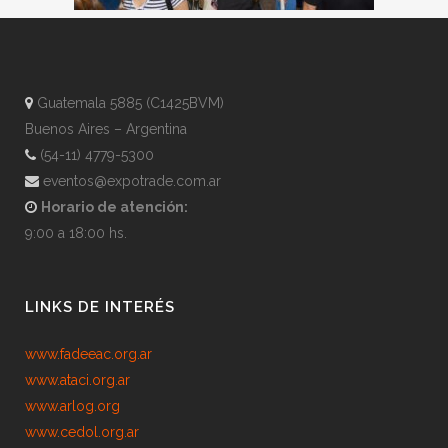
Guatemala 5885 (C1425BVM)
Buenos Aires – Argentina
(54-11) 4779-5300
eventos@expotrade.com.ar
Horario de atención:
9:00 a 18:00 hs.
LINKS DE INTERÉS
www.fadeeac.org.ar
www.ataci.org.ar
www.arlog.org
www.cedol.org.ar