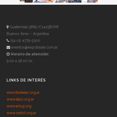
Guatemala 5885 (C1425BVM)
Buenos Aires – Argentina
(54-11) 4779-5300
eventos@expotrade.com.ar
Horario de atención:
9:00 a 18:00 hs.
LINKS DE INTERÉS
www.fadeeac.org.ar
www.ataci.org.ar
www.arlog.org
www.cedol.org.ar