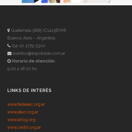
Guatemala 5885 (C1425BVM)
Buenos Aires – Argentina
(54-11) 4779-5300
eventos@expotrade.com.ar
Horario de atención:
9:00 a 18:00 hs.
LINKS DE INTERÉS
www.fadeeac.org.ar
www.ataci.org.ar
www.arlog.org
www.cedol.org.ar