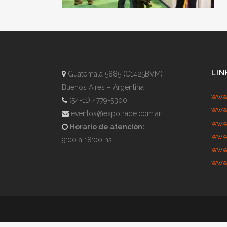
LIN
Guatemala 5885 (C1425BVM)
Buenos Aires – Argentina
www.
(54-11) 4779-5300
www.
eventos@expotrade.com.ar
www.
Horario de atención:
www.
9:00 a 18:00 hs.
www.
www.