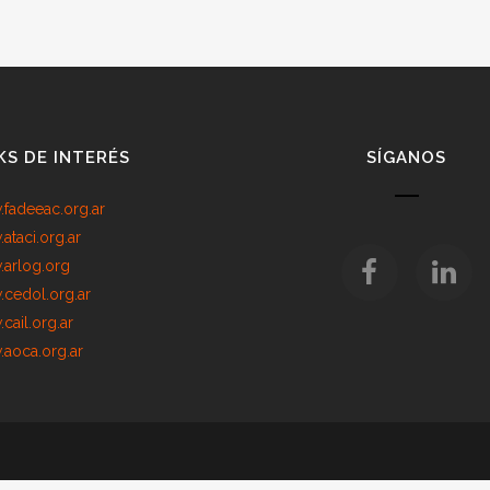
KS DE INTERÉS
SÍGANOS
fadeeac.org.ar
ataci.org.ar
arlog.org
cedol.org.ar
cail.org.ar
aoca.org.ar