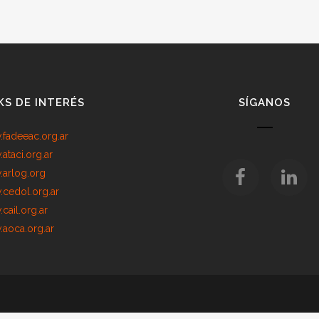
KS DE INTERÉS
SÍGANOS
fadeeac.org.ar
ataci.org.ar
arlog.org
cedol.org.ar
cail.org.ar
aoca.org.ar