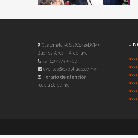
LIN
Guatemala 5885 (C1425BVM)
Buenos Aires – Argentina
www.
(54-11) 4779-5300
www.
eventos@expotrade.com.ar
www.
Horario de atención:
www.
9:00 a 18:00 hs.
www.
www.