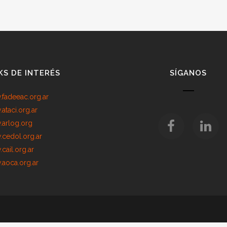
KS DE INTERÉS
SÍGANOS
fadeeac.org.ar
ataci.org.ar
arlog.org
cedol.org.ar
cail.org.ar
aoca.org.ar