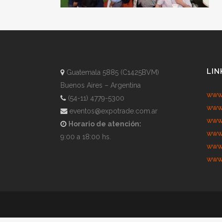
LIN
Guatemala 5885 (C1425BVM)
Buenos Aires – Argentina
www.
(54-11) 4779-5300
www.
eventos@expotrade.com.ar
www.
Horario de atención:
www.
9:00 a 18:00 hs.
www.
www.