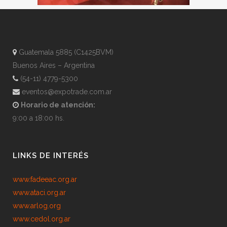
Guatemala 5885 (C1425BVM)
Buenos Aires – Argentina
(54-11) 4779-5300
eventos@expotrade.com.ar
Horario de atención:
9:00 a 18:00 hs.
LINKS DE INTERÉS
www.fadeeac.org.ar
www.ataci.org.ar
www.arlog.org
www.cedol.org.ar