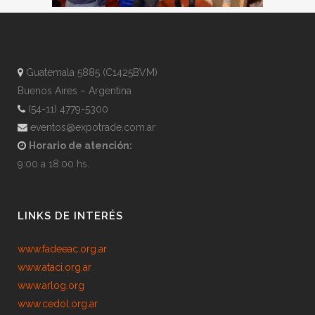
Guatemala 5885 (C1425BVM)
Buenos Aires – Argentina
(54-11) 4779-5300
eventos@expotrade.com.ar
Horario de atención:
9:00 a 18:00 hs.
LINKS DE INTERÉS
www.fadeeac.org.ar
www.ataci.org.ar
www.arlog.org
www.cedol.org.ar