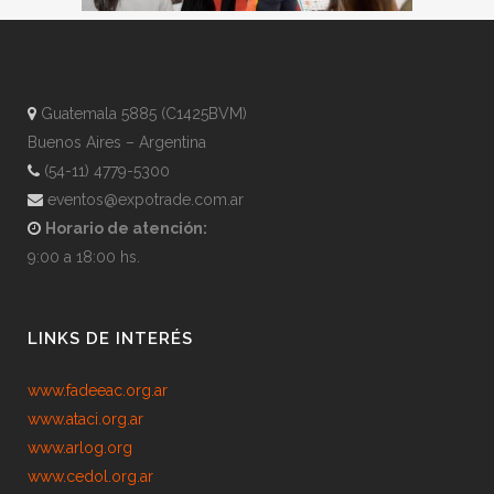
Guatemala 5885 (C1425BVM)
Buenos Aires – Argentina
(54-11) 4779-5300
eventos@expotrade.com.ar
Horario de atención:
9:00 a 18:00 hs.
LINKS DE INTERÉS
www.fadeeac.org.ar
www.ataci.org.ar
www.arlog.org
www.cedol.org.ar