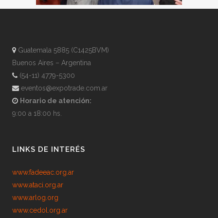
Guatemala 5885 (C1425BVM)
Buenos Aires – Argentina
(54-11) 4779-5300
eventos@expotrade.com.ar
Horario de atención:
9:00 a 18:00 hs.
LINKS DE INTERÉS
www.fadeeac.org.ar
www.ataci.org.ar
www.arlog.org
www.cedol.org.ar