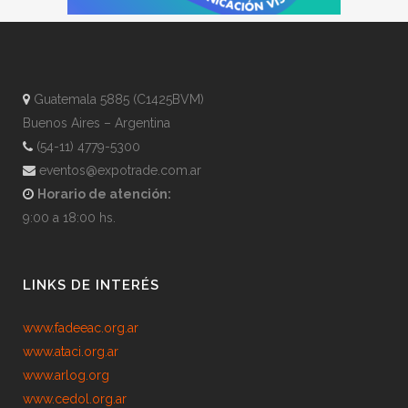
Guatemala 5885 (C1425BVM)
Buenos Aires – Argentina
(54-11) 4779-5300
eventos@expotrade.com.ar
Horario de atención:
9:00 a 18:00 hs.
LINKS DE INTERÉS
www.fadeeac.org.ar
www.ataci.org.ar
www.arlog.org
www.cedol.org.ar