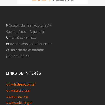
Guatemala 5885 (C1425BVM)
Buenos Aires – Argentina
(54-11) 4779-5300
eventos@expotrade.com.ar
Horario de atención:
9:00 a 18:00 hs.
LINKS DE INTERÉS
www.fadeeac.org.ar
www.ataci.org.ar
www.arlog.org
www.cedol.org.ar