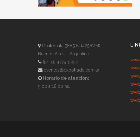
LIN
Guatemala 5885 (C1425BVM)
Buenos Aires – Argentina
www.
(54-11) 4779-5300
www.
eventos@expotrade.com.ar
www.
Horario de atención:
www.
9:00 a 18:00 hs.
www.
www.