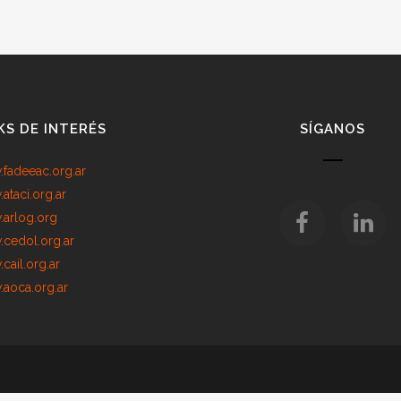
KS DE INTERÉS
SÍGANOS
fadeeac.org.ar
ataci.org.ar
arlog.org
cedol.org.ar
cail.org.ar
aoca.org.ar