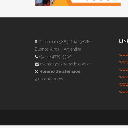
LIN
Guatemala 5885 (C1425BVM)
Buenos Aires – Argentina
www.
(54-11) 4779-5300
www.
eventos@expotrade.com.ar
www.
Horario de atención:
www.
9:00 a 18:00 hs.
www.
www.