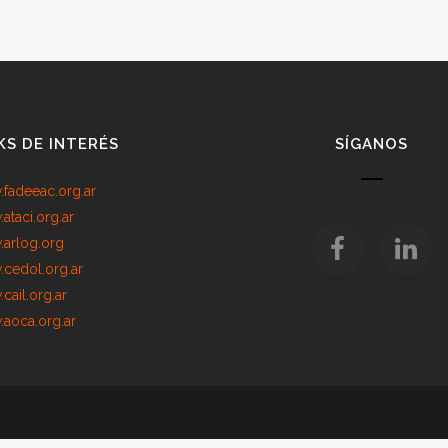
KS DE INTERÉS
SÍGANOS
fadeeac.org.ar
ataci.org.ar
arlog.org
cedol.org.ar
cail.org.ar
aoca.org.ar