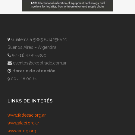
Guatemala 5885 (C1425BVM)
Buenos Aires – Argentina
(54-11) 4779-5300
eventos@expotrade.com.ar
Horario de atención:
9:00 a 18:00 hs.
LINKS DE INTERÉS
www.fadeeac.org.ar
www.ataci.org.ar
www.arlog.org