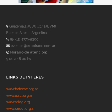
Guatemala 5885 (C1425BVM)
Buenos Aires – Argentina
(54-11) 4779-5300
eventos@expotrade.com.ar
Horario de atención:
9:00 a 18:00 hs.
LINKS DE INTERÉS
www.fadeeac.org.ar
www.ataci.org.ar
www.arlog.org
www.cedol.org.ar