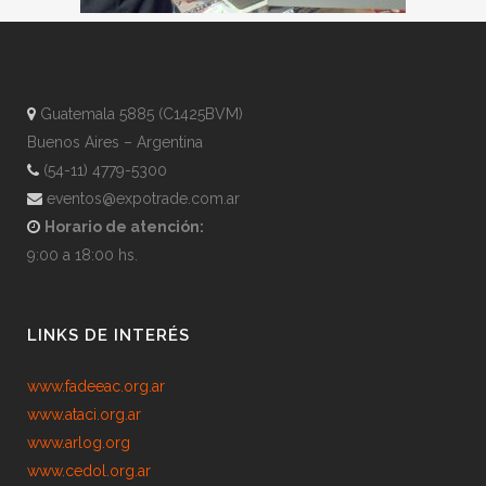
Guatemala 5885 (C1425BVM)
Buenos Aires – Argentina
(54-11) 4779-5300
eventos@expotrade.com.ar
Horario de atención:
9:00 a 18:00 hs.
LINKS DE INTERÉS
www.fadeeac.org.ar
www.ataci.org.ar
www.arlog.org
www.cedol.org.ar