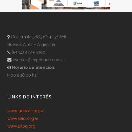
Guatemala 5885 (C1425BVM)
Buenos Aires – Argentina
(54-11) 4779-5300
eventos@expotrade.com.ar
Horario de atención:
9:00 a 18:00 hs.
LINKS DE INTERÉS
www.fadeeac.org.ar
www.ataci.org.ar
www.arlog.org