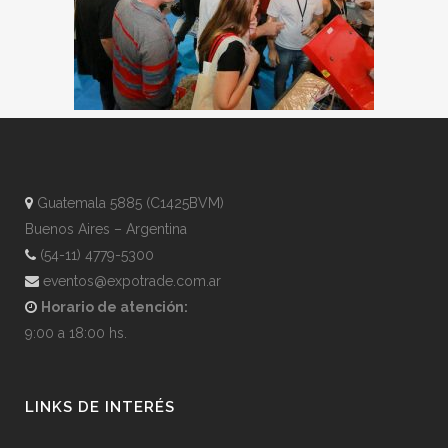
Guatemala 5885 (C1425BVM)
Buenos Aires – Argentina
(54-11) 4779-5300
eventos@expotrade.com.ar
Horario de atención:
9:00 a 18:00 hs.
LINKS DE INTERÉS