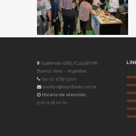
LIN
Guatemala 5885 (C1425BVM)
Buenos Aires – Argentina
www.
(54-11) 4779-5300
www.
eventos@expotrade.com.ar
www.
Horario de atención:
www.
9:00 a 18:00 hs.
www.
www.