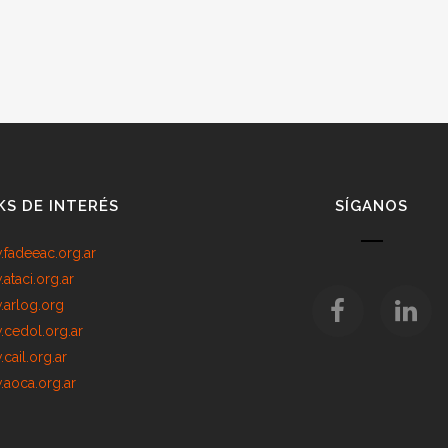
KS DE INTERÉS
SÍGANOS
fadeeac.org.ar
ataci.org.ar
arlog.org
cedol.org.ar
cail.org.ar
aoca.org.ar