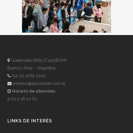
Guatemala 5885 (C1425BVM)
Buenos Aires – Argentina
(54-11) 4779-5300
eventos@expotrade.com.ar
Horario de atención:
9:00 a 18:00 hs.
LINKS DE INTERÉS