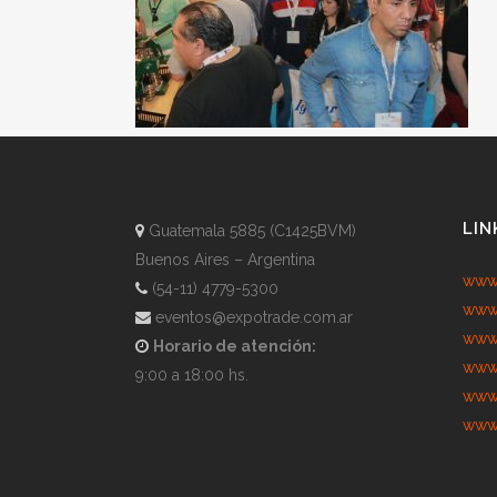
LIN
Guatemala 5885 (C1425BVM)
Buenos Aires – Argentina
www.
(54-11) 4779-5300
www.
eventos@expotrade.com.ar
www.
Horario de atención:
www.
9:00 a 18:00 hs.
www.
www.