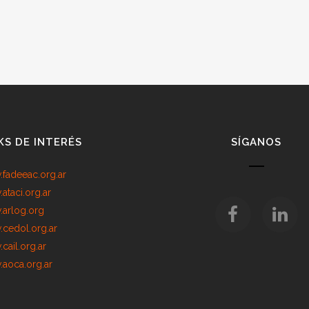
KS DE INTERÉS
SÍGANOS
fadeeac.org.ar
ataci.org.ar
arlog.org
cedol.org.ar
cail.org.ar
aoca.org.ar