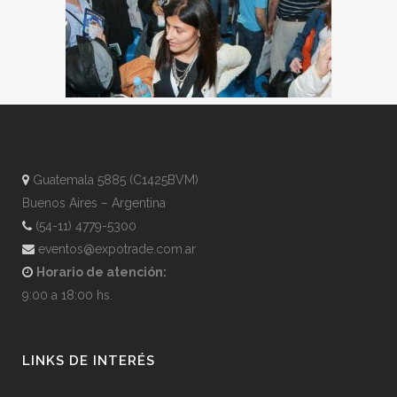
Guatemala 5885 (C1425BVM)
Buenos Aires – Argentina
(54-11) 4779-5300
eventos@expotrade.com.ar
Horario de atención:
9:00 a 18:00 hs.
LINKS DE INTERÉS