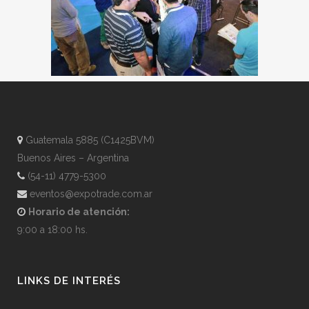
Guatemala 5885 (C1425BVM)
Buenos Aires – Argentina
(54-11) 4779-5300
eventos@expotrade.com.ar
Horario de atención:
9:00 a 18:00 hs.
LINKS DE INTERÉS