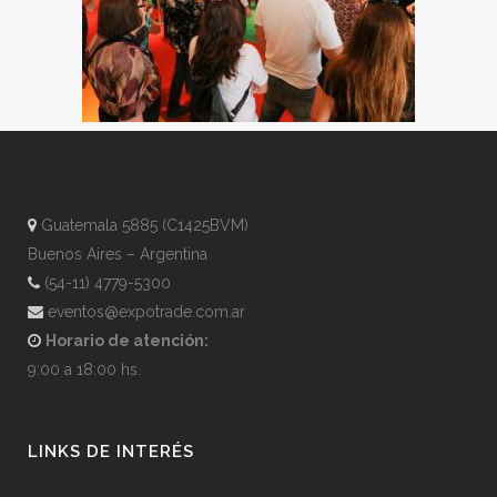
Guatemala 5885 (C1425BVM)
Buenos Aires – Argentina
(54-11) 4779-5300
eventos@expotrade.com.ar
Horario de atención:
9:00 a 18:00 hs.
LINKS DE INTERÉS