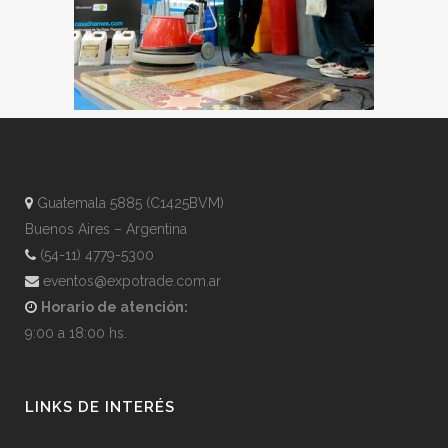
Guatemala 5885 (C1425BVM)
Buenos Aires – Argentina
(54-11) 4779-5300
eventos@expotrade.com.ar
Horario de atención:
9:00 a 18:00 hs.
LINKS DE INTERÉS