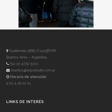
Guatemala 5885 (C1425BVM)
Buenos Aires – Argentina
(54-11) 4779-5300
eventos@expotrade.com.ar
Horario de atención:
9:00 a 18:00 hs.
LINKS DE INTERÉS