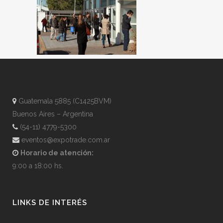
Guatemala 5885 (C1425BVM)
Buenos Aires – Argentina
(54-11) 4779-5300
eventos@expotrade.com.ar
Horario de atención:
9:00 a 18:00 hs.
LINKS DE INTERÉS