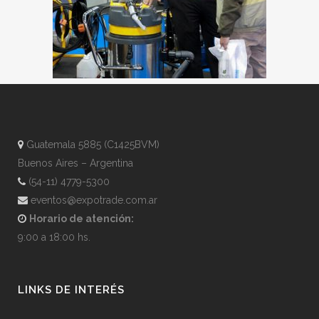
Guatemala 5885 (C1425BVM)
Buenos Aires – Argentina
(54-11) 4779-5300
eventos@expotrade.com.ar
Horario de atención:
9:00 a 18:00 hs.
LINKS DE INTERÉS