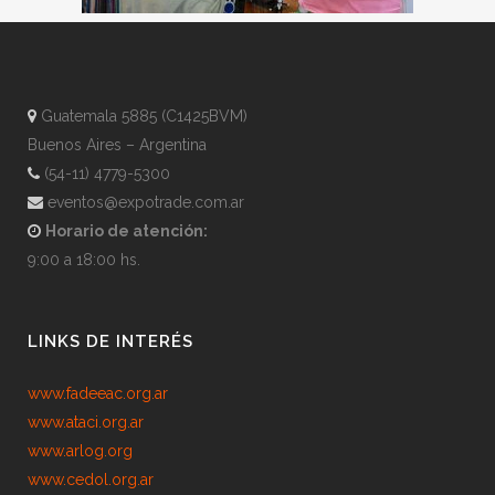
Guatemala 5885 (C1425BVM)
Buenos Aires – Argentina
(54-11) 4779-5300
eventos@expotrade.com.ar
Horario de atención:
9:00 a 18:00 hs.
LINKS DE INTERÉS
www.fadeeac.org.ar
www.ataci.org.ar
www.arlog.org
www.cedol.org.ar