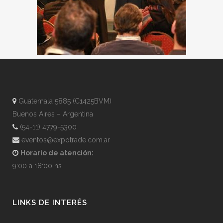
Guatemala 5885 (C1425BVM)
Buenos Aires – Argentina
(54-11) 4779-5300
eventos@expotrade.com.ar
Horario de atención:
9:00 a 18:00 hs.
LINKS DE INTERÉS