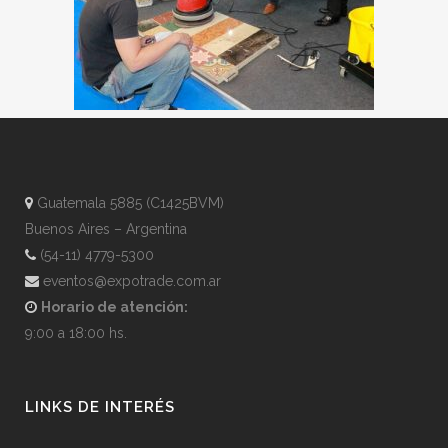
Guatemala 5885 (C1425BVM)
Buenos Aires – Argentina
(54-11) 4779-5300
eventos@expotrade.com.ar
Horario de atención:
9:00 a 18:00 hs.
LINKS DE INTERÉS