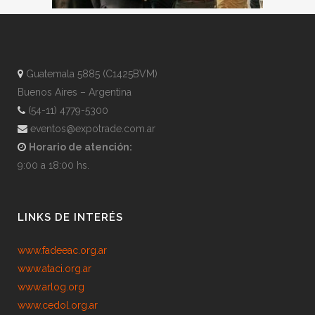
Guatemala 5885 (C1425BVM)
Buenos Aires – Argentina
(54-11) 4779-5300
eventos@expotrade.com.ar
Horario de atención:
9:00 a 18:00 hs.
LINKS DE INTERÉS
www.fadeeac.org.ar
www.ataci.org.ar
www.arlog.org
www.cedol.org.ar