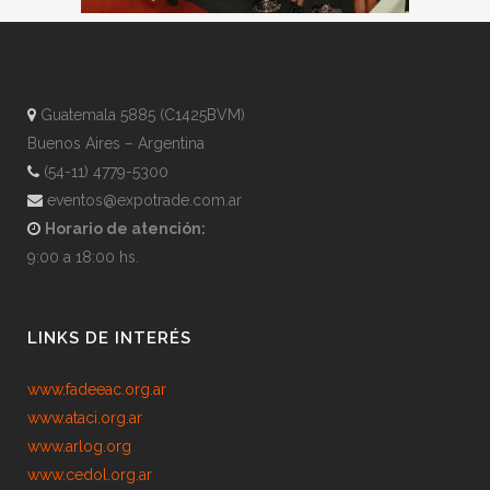
Guatemala 5885 (C1425BVM)
Buenos Aires – Argentina
(54-11) 4779-5300
eventos@expotrade.com.ar
Horario de atención:
9:00 a 18:00 hs.
LINKS DE INTERÉS
www.fadeeac.org.ar
www.ataci.org.ar
www.arlog.org
www.cedol.org.ar