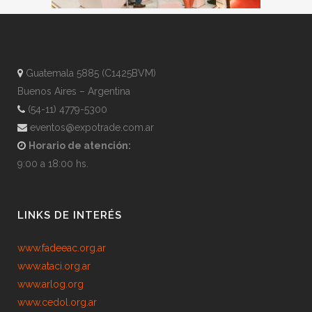
Guatemala 5885 (C1425BVM)
Buenos Aires – Argentina
(54-11) 4779-5300
eventos@expotrade.com.ar
Horario de atención:
9:00 a 18:00 hs.
LINKS DE INTERÉS
www.fadeeac.org.ar
www.ataci.org.ar
www.arlog.org
www.cedol.org.ar