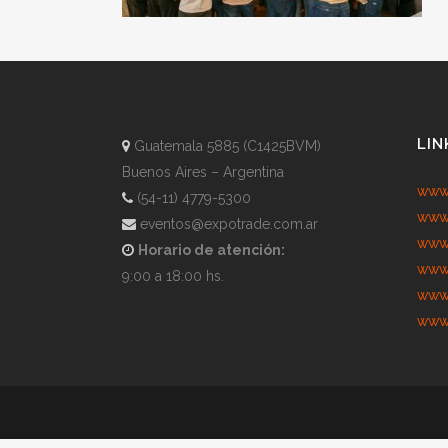
LIN
Guatemala 5885 (C1425BVM)
Buenos Aires – Argentina
www.
(54-11) 4779-5300
www.
eventos@expotrade.com.ar
www.
Horario de atención:
www.
9:00 a 18:00 hs.
www.
www.