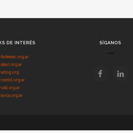
KS DE INTERÉS
SÍGANOS
fadeeac.org.ar
ataci.org.ar
arlog.org
cedol.org.ar
cail.org.ar
aoca.org.ar