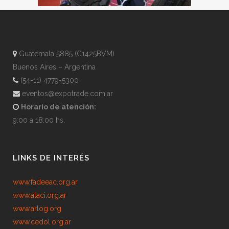
Guatemala 5885 (C1425BVM)
Buenos Aires – Argentina
(54-11) 4779-5300
eventos@expotrade.com.ar
Horario de atención:
9:00 a 18:00 hs.
LINKS DE INTERÉS
www.fadeeac.org.ar
www.ataci.org.ar
www.arlog.org
www.cedol.org.ar