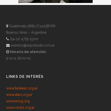
Guatemala 5885 (C1425BVM)
Buenos Aires – Argentina
(54-11) 4779-5300
eventos@expotrade.com.ar
Horario de atención:
9:00 a 18:00 hs.
LINKS DE INTERÉS
www.fadeeac.org.ar
www.ataci.org.ar
www.arlog.org
www.cedol.org.ar