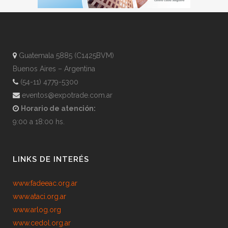
Guatemala 5885 (C1425BVM)
Buenos Aires – Argentina
(54-11) 4779-5300
eventos@expotrade.com.ar
Horario de atención:
9:00 a 18:00 hs.
LINKS DE INTERÉS
www.fadeeac.org.ar
www.ataci.org.ar
www.arlog.org
www.cedol.org.ar