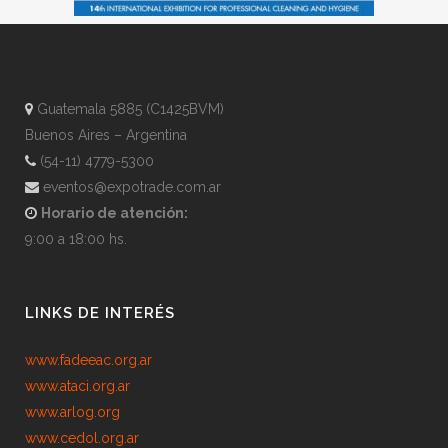
Guatemala 5885 (C1425BVM)
Buenos Aires – Argentina
(54-11) 4779-5300
eventos@expotrade.com.ar
Horario de atención:
9:00 a 18:00 hs.
LINKS DE INTERÉS
www.fadeeac.org.ar
www.ataci.org.ar
www.arlog.org
www.cedol.org.ar