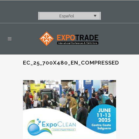
Español
EC_25_700X480_EN_COMPRESSED