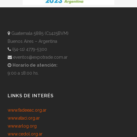
Guatemala 5885 (C1425BVM)
Buenos Aires – Argentina
(54-11) 4779-5300
eventos@expotrade.com.ar
Horario de atención:
9:00 a 18:00 hs.
LINKS DE INTERÉS
www.fadeeac.org.ar
www.ataci.org.ar
www.arlog.org
www.cedol.org.ar