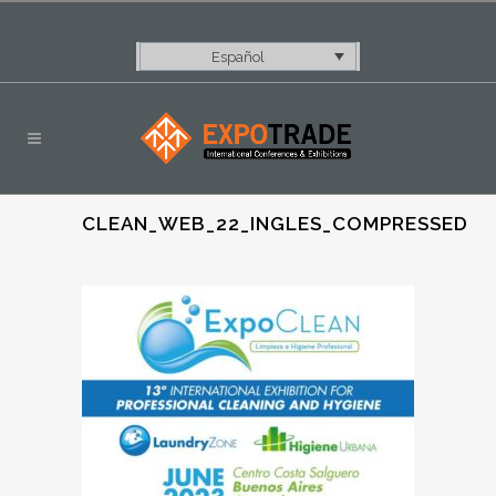
Español
CLEAN_WEB_22_INGLES_COMPRESSED