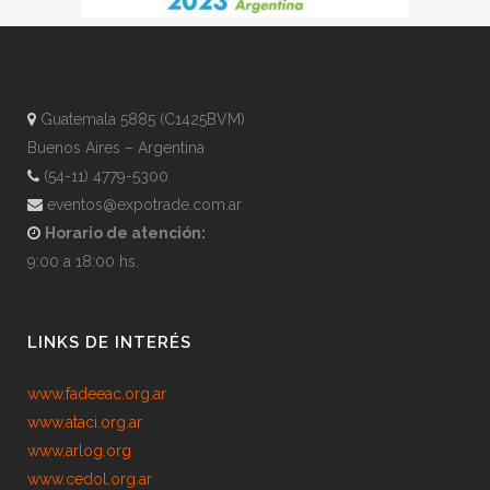
Guatemala 5885 (C1425BVM)
Buenos Aires – Argentina
(54-11) 4779-5300
eventos@expotrade.com.ar
Horario de atención:
9:00 a 18:00 hs.
LINKS DE INTERÉS
www.fadeeac.org.ar
www.ataci.org.ar
www.arlog.org
www.cedol.org.ar