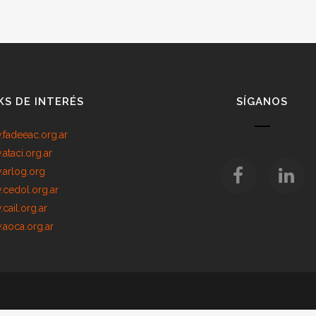
KS DE INTERÉS
SÍGANOS
fadeeac.org.ar
ataci.org.ar
arlog.org
cedol.org.ar
cail.org.ar
aoca.org.ar