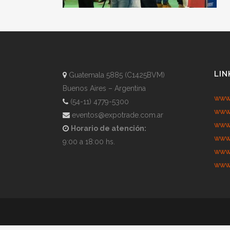
LIN
Guatemala 5885 (C1425BVM)
Buenos Aires – Argentina
www.
(54-11) 4779-5300
www.
eventos@expotrade.com.ar
www.
Horario de atención:
www.
9:00 a 18:00 hs.
www.
www.