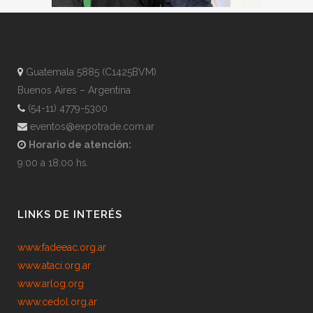
Guatemala 5885 (C1425BVM)
Buenos Aires – Argentina
(54-11) 4779-5300
eventos@expotrade.com.ar
Horario de atención:
9:00 a 18:00 hs.
LINKS DE INTERÉS
www.fadeeac.org.ar
www.ataci.org.ar
www.arlog.org
www.cedol.org.ar