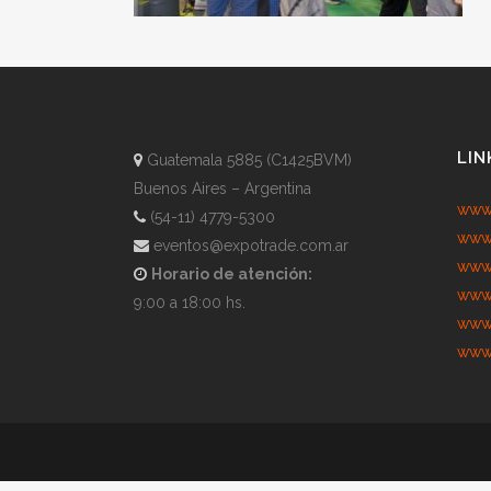
LIN
Guatemala 5885 (C1425BVM)
Buenos Aires – Argentina
www.
(54-11) 4779-5300
www.
eventos@expotrade.com.ar
www.
Horario de atención:
www.
9:00 a 18:00 hs.
www.
www.