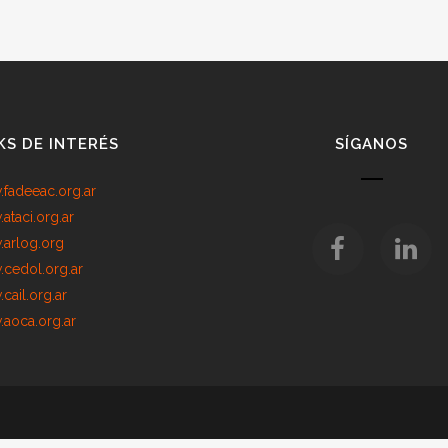
KS DE INTERÉS
SÍGANOS
fadeeac.org.ar
ataci.org.ar
arlog.org
cedol.org.ar
cail.org.ar
aoca.org.ar