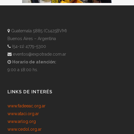
Guatemala 5885 (C1425BVM)
Buenos Aires – Argentina
(54-11) 4779-5300
eventos@expotrade.com.ar
Horario de atención:
9:00 a 18:00 hs.
LINKS DE INTERÉS
www.fadeeac.org.ar
www.ataci.org.ar
www.arlog.org
www.cedol.org.ar