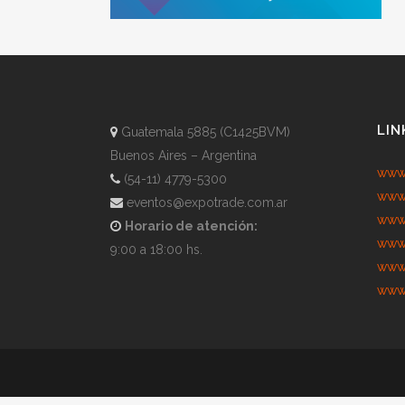
LIN
Guatemala 5885 (C1425BVM)
Buenos Aires – Argentina
www.
(54-11) 4779-5300
www.
eventos@expotrade.com.ar
www.
Horario de atención:
www.
9:00 a 18:00 hs.
www.
www.