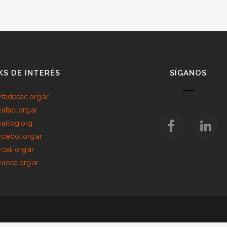
KS DE INTERÉS
SÍGANOS
fadeeac.org.ar
ataci.org.ar
arlog.org
cedol.org.ar
cail.org.ar
aoca.org.ar