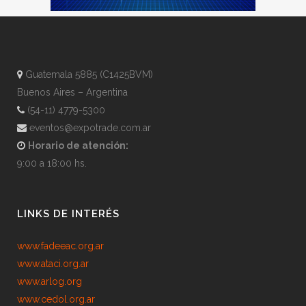
Guatemala 5885 (C1425BVM)
Buenos Aires – Argentina
(54-11) 4779-5300
eventos@expotrade.com.ar
Horario de atención:
9:00 a 18:00 hs.
LINKS DE INTERÉS
www.fadeeac.org.ar
www.ataci.org.ar
www.arlog.org
www.cedol.org.ar